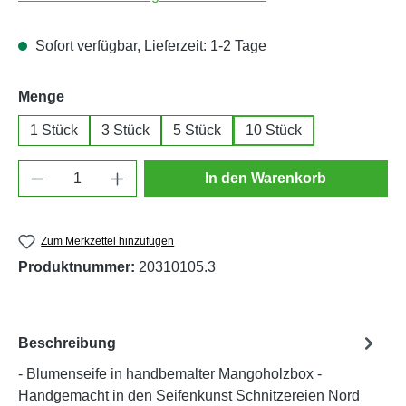
Sofort verfügbar, Lieferzeit: 1-2 Tage
auswählen
Menge
1 Stück
3 Stück
5 Stück
10 Stück
Produkt Anzahl: Gib den gewünschten Wert e
In den Warenkorb
Zum Merkzettel hinzufügen
Produktnummer:
20310105.3
Beschreibung
- Blumenseife in handbemalter Mangoholzbox -
Handgemacht in den Seifenkunst Schnitzereien Nord