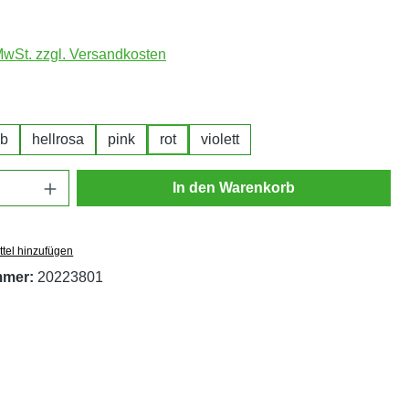
 MwSt. zzgl. Versandkosten
hlen
lb
hellrosa
pink
rot
violett
Anzahl: Gib den gewünschten Wert ein oder
In den Warenkorb
tel hinzufügen
mmer:
20223801