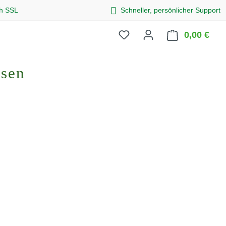
ch SSL
Schneller, persönlicher Support
0,00 €
Ware
osen
eis: