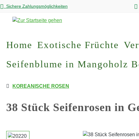
Sichere Zahlungsmöglichkeiten
m Hauptinhalt springen
Zur Suche springen
Zur Hauptnavigation springen
Home
Exotische Früchte
Ver
Seifenblume in Mangoholz 
KOREANISCHE ROSEN
38 Stück Seifenrosen in 
Bildergalerie überspringen