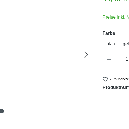
Preise inkl.
auswä
Farbe
blau
ge
Produkt 
Zum Merkzet
Produktnu