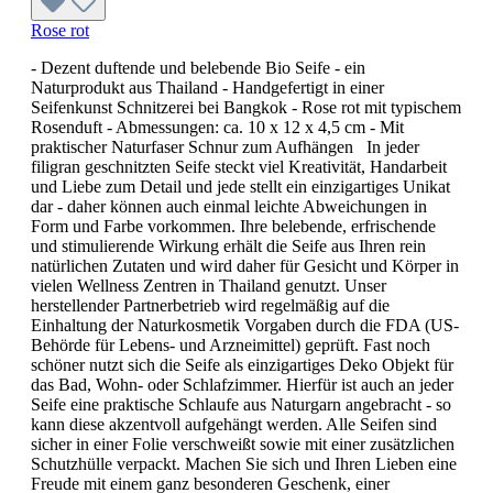
Rose rot
- Dezent duftende und belebende Bio Seife - ein
Naturprodukt aus Thailand - Handgefertigt in einer
Seifenkunst Schnitzerei bei Bangkok - Rose rot mit typischem
Rosenduft - Abmessungen: ca. 10 x 12 x 4,5 cm - Mit
praktischer Naturfaser Schnur zum Aufhängen In jeder
filigran geschnitzten Seife steckt viel Kreativität, Handarbeit
und Liebe zum Detail und jede stellt ein einzigartiges Unikat
dar - daher können auch einmal leichte Abweichungen in
Form und Farbe vorkommen. Ihre belebende, erfrischende
und stimulierende Wirkung erhält die Seife aus Ihren rein
natürlichen Zutaten und wird daher für Gesicht und Körper in
vielen Wellness Zentren in Thailand genutzt. Unser
herstellender Partnerbetrieb wird regelmäßig auf die
Einhaltung der Naturkosmetik Vorgaben durch die FDA (US-
Behörde für Lebens- und Arzneimittel) geprüft. Fast noch
schöner nutzt sich die Seife als einzigartiges Deko Objekt für
das Bad, Wohn- oder Schlafzimmer. Hierfür ist auch an jeder
Seife eine praktische Schlaufe aus Naturgarn angebracht - so
kann diese akzentvoll aufgehängt werden. Alle Seifen sind
sicher in einer Folie verschweißt sowie mit einer zusätzlichen
Schutzhülle verpackt. Machen Sie sich und Ihren Lieben eine
Freude mit einem ganz besonderen Geschenk, einer