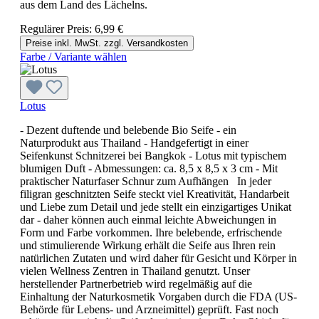
aus dem Land des Lächelns.
Regulärer Preis:
6,99 €
Preise inkl. MwSt. zzgl. Versandkosten
Farbe / Variante wählen
Lotus
- Dezent duftende und belebende Bio Seife - ein
Naturprodukt aus Thailand - Handgefertigt in einer
Seifenkunst Schnitzerei bei Bangkok - Lotus mit typischem
blumigen Duft - Abmessungen: ca. 8,5 x 8,5 x 3 cm - Mit
praktischer Naturfaser Schnur zum Aufhängen In jeder
filigran geschnitzten Seife steckt viel Kreativität, Handarbeit
und Liebe zum Detail und jede stellt ein einzigartiges Unikat
dar - daher können auch einmal leichte Abweichungen in
Form und Farbe vorkommen. Ihre belebende, erfrischende
und stimulierende Wirkung erhält die Seife aus Ihren rein
natürlichen Zutaten und wird daher für Gesicht und Körper in
vielen Wellness Zentren in Thailand genutzt. Unser
herstellender Partnerbetrieb wird regelmäßig auf die
Einhaltung der Naturkosmetik Vorgaben durch die FDA (US-
Behörde für Lebens- und Arzneimittel) geprüft. Fast noch