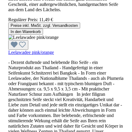
Geschenk, einer außergewöhnlichen, handgemachten Seife
aus dem Land des Lächelns.
Regulärer Preis:
11,49 €
Preise inkl. MwSt. zzgl. Versandkosten
In den Warenkorb
Leelawadee pink/orange
- Dezent duftende und belebende Bio Seife - ein
Naturprodukt aus Thailand - Handgefertigt in einer
Seifenkunst Schnitzerei bei Bangkok - In Form einer
Leelawadee, der Nationalblume Thailands - auch als Plumeria
oder Frangipani bekannt - mit typischem blumigen Duft -
Abmessungen: ca. 9,5 x 9,5 x 3,5 cm - Mit praktischer
Naturfaser Schnur zum Aufhängen In jeder filigran
geschnitzten Seife steckt viel Kreativität, Handarbeit und
Liebe zum Detail und jede stellt ein einzigartiges Unikat dar -
daher können auch einmal leichte Abweichungen in Form
und Farbe vorkommen. Ihre belebende, erfrischende und
stimulierende Wirkung erhält die Seife aus Ihren rein
natürlichen Zutaten und wird daher für Gesicht und Körper in
vielen Wellness Zentren in Thailand genutzt. Unser