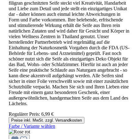
filigran geschnitzten Seife steckt viel Kreativität, Handarbeit
und Liebe zum Detail und jede stellt ein einzigartiges Unikat
dar - daher können auch einmal leichte Abweichungen in
Form und Farbe vorkommen. Ihre belebende, erfrischende
und stimulierende Wirkung erhält die Seife aus Ihren rein
natürlichen Zutaten und wird daher für Gesicht und Körper in
vielen Wellness Zentren in Thailand genutzt. Unser
herstellender Partnerbetrieb wird regelmäßig auf die
Einhaltung der Naturkosmetik Vorgaben durch die FDA (US-
Behörde für Lebens- und Arzneimittel) geprüft. Fast noch
schöner nutzt sich die Seife als einzigartiges Deko Objekt für
das Bad, Wohn- oder Schlafzimmer. Hierfür ist auch an jeder
Seife eine praktische Schlaufe aus Naturgarn angebracht - so
kann diese akzentvoll aufgehängt werden. Alle Seifen sind
sicher in einer Folie verschweißt sowie mit einer zusätzlichen
Schutzhülle verpackt. Machen Sie sich und Ihren Lieben eine
Freude mit einem ganz besonderen Geschenk, einer
außergewöhnlichen, handgemachten Seife aus dem Land des
Lächelns.
Regulärer Preis:
6,99 €
Preise inkl. MwSt. zzgl. Versandkosten
Farbe / Variante wählen