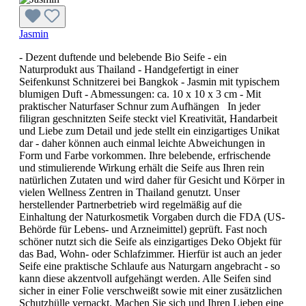
Jasmin
- Dezent duftende und belebende Bio Seife - ein
Naturprodukt aus Thailand - Handgefertigt in einer
Seifenkunst Schnitzerei bei Bangkok - Jasmin mit typischem
blumigen Duft - Abmessungen: ca. 10 x 10 x 3 cm - Mit
praktischer Naturfaser Schnur zum Aufhängen In jeder
filigran geschnitzten Seife steckt viel Kreativität, Handarbeit
und Liebe zum Detail und jede stellt ein einzigartiges Unikat
dar - daher können auch einmal leichte Abweichungen in
Form und Farbe vorkommen. Ihre belebende, erfrischende
und stimulierende Wirkung erhält die Seife aus Ihren rein
natürlichen Zutaten und wird daher für Gesicht und Körper in
vielen Wellness Zentren in Thailand genutzt. Unser
herstellender Partnerbetrieb wird regelmäßig auf die
Einhaltung der Naturkosmetik Vorgaben durch die FDA (US-
Behörde für Lebens- und Arzneimittel) geprüft. Fast noch
schöner nutzt sich die Seife als einzigartiges Deko Objekt für
das Bad, Wohn- oder Schlafzimmer. Hierfür ist auch an jeder
Seife eine praktische Schlaufe aus Naturgarn angebracht - so
kann diese akzentvoll aufgehängt werden. Alle Seifen sind
sicher in einer Folie verschweißt sowie mit einer zusätzlichen
Schutzhülle verpackt. Machen Sie sich und Ihren Lieben eine