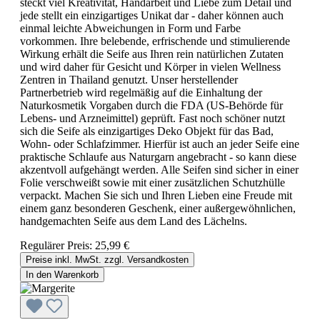
steckt viel Kreativität, Handarbeit und Liebe zum Detail und
jede stellt ein einzigartiges Unikat dar - daher können auch
einmal leichte Abweichungen in Form und Farbe
vorkommen. Ihre belebende, erfrischende und stimulierende
Wirkung erhält die Seife aus Ihren rein natürlichen Zutaten
und wird daher für Gesicht und Körper in vielen Wellness
Zentren in Thailand genutzt. Unser herstellender
Partnerbetrieb wird regelmäßig auf die Einhaltung der
Naturkosmetik Vorgaben durch die FDA (US-Behörde für
Lebens- und Arzneimittel) geprüft. Fast noch schöner nutzt
sich die Seife als einzigartiges Deko Objekt für das Bad,
Wohn- oder Schlafzimmer. Hierfür ist auch an jeder Seife eine
praktische Schlaufe aus Naturgarn angebracht - so kann diese
akzentvoll aufgehängt werden. Alle Seifen sind sicher in einer
Folie verschweißt sowie mit einer zusätzlichen Schutzhülle
verpackt. Machen Sie sich und Ihren Lieben eine Freude mit
einem ganz besonderen Geschenk, einer außergewöhnlichen,
handgemachten Seife aus dem Land des Lächelns.
Regulärer Preis:
25,99 €
Preise inkl. MwSt. zzgl. Versandkosten
In den Warenkorb