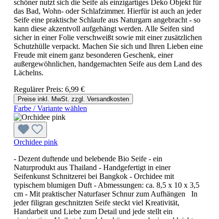
schöner nutzt sich die Seife als einzigartiges Deko Objekt für
das Bad, Wohn- oder Schlafzimmer. Hierfür ist auch an jeder
Seife eine praktische Schlaufe aus Naturgarn angebracht - so
kann diese akzentvoll aufgehängt werden. Alle Seifen sind
sicher in einer Folie verschweißt sowie mit einer zusätzlichen
Schutzhülle verpackt. Machen Sie sich und Ihren Lieben eine
Freude mit einem ganz besonderen Geschenk, einer
außergewöhnlichen, handgemachten Seife aus dem Land des
Lächelns.
Regulärer Preis:
6,99 €
Preise inkl. MwSt. zzgl. Versandkosten
Farbe / Variante wählen
Orchidee pink
- Dezent duftende und belebende Bio Seife - ein
Naturprodukt aus Thailand - Handgefertigt in einer
Seifenkunst Schnitzerei bei Bangkok - Orchidee mit
typischem blumigen Duft - Abmessungen: ca. 8,5 x 10 x 3,5
cm - Mit praktischer Naturfaser Schnur zum Aufhängen In
jeder filigran geschnitzten Seife steckt viel Kreativität,
Handarbeit und Liebe zum Detail und jede stellt ein