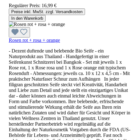
Regulärer Preis:
16,99 €
Preise inkl. MwSt. zzgl. Versandkosten
In den Warenkorb
Rosen rot + rosa + orange
- Dezent duftende und belebende Bio Seife - ein
Naturprodukt aus Thailand - Handgefertigt in einer
Seifenkunst Schnitzerei bei Bangkok - Set mit jeweils 1 x
Rose rot, 1 x Rose rosa und 1 x Rose orange mit typischem
Rosenduft - Abmessungen: jeweils ca. 10 x 12 x 4,5 cm - Mit
praktischer Naturfaser Schnur zum Aufhängen In jeder
filigran geschnitzten Seife steckt viel Kreativität, Handarbeit
und Liebe zum Detail und jede stellt ein einzigartiges Unikat
dar - daher können auch einmal leichte Abweichungen in
Form und Farbe vorkommen. Ihre belebende, erfrischende
und stimulierende Wirkung erhält die Seife aus Ihren rein
natürlichen Zutaten und wird daher für Gesicht und Körper in
vielen Wellness Zentren in Thailand genutzt. Unser
herstellender Partnerbetrieb wird regelmäßig auf die
Einhaltung der Naturkosmetik Vorgaben durch die FDA (US-
Behörde für Lebens- und Arzneimittel) geprüft. Fast noch