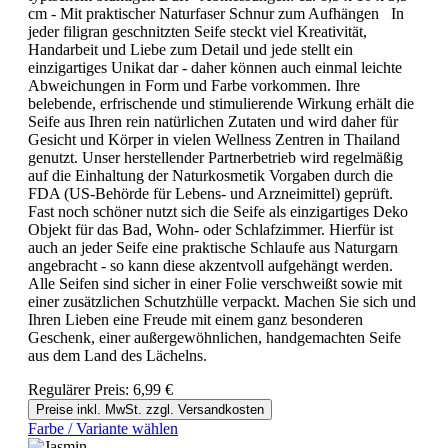
cm - Mit praktischer Naturfaser Schnur zum Aufhängen In
jeder filigran geschnitzten Seife steckt viel Kreativität,
Handarbeit und Liebe zum Detail und jede stellt ein
einzigartiges Unikat dar - daher können auch einmal leichte
Abweichungen in Form und Farbe vorkommen. Ihre
belebende, erfrischende und stimulierende Wirkung erhält die
Seife aus Ihren rein natürlichen Zutaten und wird daher für
Gesicht und Körper in vielen Wellness Zentren in Thailand
genutzt. Unser herstellender Partnerbetrieb wird regelmäßig
auf die Einhaltung der Naturkosmetik Vorgaben durch die
FDA (US-Behörde für Lebens- und Arzneimittel) geprüft.
Fast noch schöner nutzt sich die Seife als einzigartiges Deko
Objekt für das Bad, Wohn- oder Schlafzimmer. Hierfür ist
auch an jeder Seife eine praktische Schlaufe aus Naturgarn
angebracht - so kann diese akzentvoll aufgehängt werden.
Alle Seifen sind sicher in einer Folie verschweißt sowie mit
einer zusätzlichen Schutzhülle verpackt. Machen Sie sich und
Ihren Lieben eine Freude mit einem ganz besonderen
Geschenk, einer außergewöhnlichen, handgemachten Seife
aus dem Land des Lächelns.
Regulärer Preis:
6,99 €
Preise inkl. MwSt. zzgl. Versandkosten
Farbe / Variante wählen