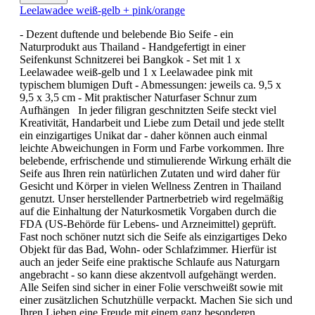
Leelawadee weiß-gelb + pink/orange
- Dezent duftende und belebende Bio Seife - ein
Naturprodukt aus Thailand - Handgefertigt in einer
Seifenkunst Schnitzerei bei Bangkok - Set mit 1 x
Leelawadee weiß-gelb und 1 x Leelawadee pink mit
typischem blumigen Duft - Abmessungen: jeweils ca. 9,5 x
9,5 x 3,5 cm - Mit praktischer Naturfaser Schnur zum
Aufhängen In jeder filigran geschnitzten Seife steckt viel
Kreativität, Handarbeit und Liebe zum Detail und jede stellt
ein einzigartiges Unikat dar - daher können auch einmal
leichte Abweichungen in Form und Farbe vorkommen. Ihre
belebende, erfrischende und stimulierende Wirkung erhält die
Seife aus Ihren rein natürlichen Zutaten und wird daher für
Gesicht und Körper in vielen Wellness Zentren in Thailand
genutzt. Unser herstellender Partnerbetrieb wird regelmäßig
auf die Einhaltung der Naturkosmetik Vorgaben durch die
FDA (US-Behörde für Lebens- und Arzneimittel) geprüft.
Fast noch schöner nutzt sich die Seife als einzigartiges Deko
Objekt für das Bad, Wohn- oder Schlafzimmer. Hierfür ist
auch an jeder Seife eine praktische Schlaufe aus Naturgarn
angebracht - so kann diese akzentvoll aufgehängt werden.
Alle Seifen sind sicher in einer Folie verschweißt sowie mit
einer zusätzlichen Schutzhülle verpackt. Machen Sie sich und
Ihren Lieben eine Freude mit einem ganz besonderen