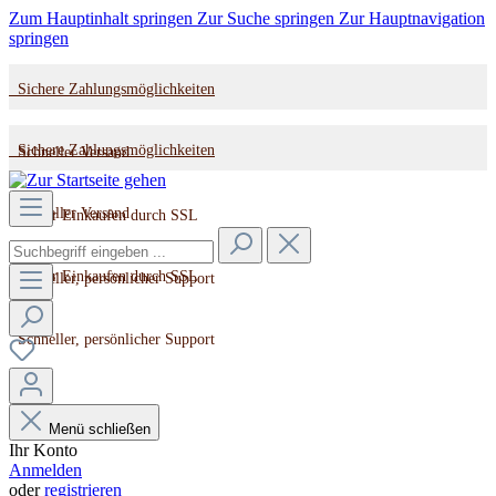
Zum Hauptinhalt springen
Zur Suche springen
Zur Hauptnavigation
springen
Sichere Zahlungsmöglichkeiten
Sichere Zahlungsmöglichkeiten
Schneller Versand
Schneller Versand
Sicher Einkaufen durch SSL
Sicher Einkaufen durch SSL
Schneller, persönlicher Support
Schneller, persönlicher Support
Menü schließen
Ihr Konto
Anmelden
oder
registrieren