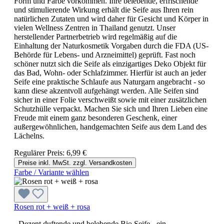
Form und Farbe vorkommen. Ihre belebende, erfrischende
und stimulierende Wirkung erhält die Seife aus Ihren rein
natürlichen Zutaten und wird daher für Gesicht und Körper in
vielen Wellness Zentren in Thailand genutzt. Unser
herstellender Partnerbetrieb wird regelmäßig auf die
Einhaltung der Naturkosmetik Vorgaben durch die FDA (US-
Behörde für Lebens- und Arzneimittel) geprüft. Fast noch
schöner nutzt sich die Seife als einzigartiges Deko Objekt für
das Bad, Wohn- oder Schlafzimmer. Hierfür ist auch an jeder
Seife eine praktische Schlaufe aus Naturgarn angebracht - so
kann diese akzentvoll aufgehängt werden. Alle Seifen sind
sicher in einer Folie verschweißt sowie mit einer zusätzlichen
Schutzhülle verpackt. Machen Sie sich und Ihren Lieben eine
Freude mit einem ganz besonderen Geschenk, einer
außergewöhnlichen, handgemachten Seife aus dem Land des
Lächelns.
Regulärer Preis:
6,99 €
Preise inkl. MwSt. zzgl. Versandkosten
Farbe / Variante wählen
Rosen rot + weiß + rosa
- Dezent duftende und belebende Bio Seife - ein