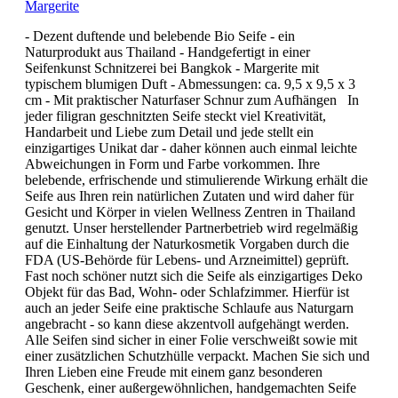
Margerite
- Dezent duftende und belebende Bio Seife - ein
Naturprodukt aus Thailand - Handgefertigt in einer
Seifenkunst Schnitzerei bei Bangkok - Margerite mit
typischem blumigen Duft - Abmessungen: ca. 9,5 x 9,5 x 3
cm - Mit praktischer Naturfaser Schnur zum Aufhängen In
jeder filigran geschnitzten Seife steckt viel Kreativität,
Handarbeit und Liebe zum Detail und jede stellt ein
einzigartiges Unikat dar - daher können auch einmal leichte
Abweichungen in Form und Farbe vorkommen. Ihre
belebende, erfrischende und stimulierende Wirkung erhält die
Seife aus Ihren rein natürlichen Zutaten und wird daher für
Gesicht und Körper in vielen Wellness Zentren in Thailand
genutzt. Unser herstellender Partnerbetrieb wird regelmäßig
auf die Einhaltung der Naturkosmetik Vorgaben durch die
FDA (US-Behörde für Lebens- und Arzneimittel) geprüft.
Fast noch schöner nutzt sich die Seife als einzigartiges Deko
Objekt für das Bad, Wohn- oder Schlafzimmer. Hierfür ist
auch an jeder Seife eine praktische Schlaufe aus Naturgarn
angebracht - so kann diese akzentvoll aufgehängt werden.
Alle Seifen sind sicher in einer Folie verschweißt sowie mit
einer zusätzlichen Schutzhülle verpackt. Machen Sie sich und
Ihren Lieben eine Freude mit einem ganz besonderen
Geschenk, einer außergewöhnlichen, handgemachten Seife