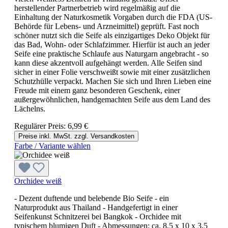
herstellender Partnerbetrieb wird regelmäßig auf die
Einhaltung der Naturkosmetik Vorgaben durch die FDA (US-
Behörde für Lebens- und Arzneimittel) geprüft. Fast noch
schöner nutzt sich die Seife als einzigartiges Deko Objekt für
das Bad, Wohn- oder Schlafzimmer. Hierfür ist auch an jeder
Seife eine praktische Schlaufe aus Naturgarn angebracht - so
kann diese akzentvoll aufgehängt werden. Alle Seifen sind
sicher in einer Folie verschweißt sowie mit einer zusätzlichen
Schutzhülle verpackt. Machen Sie sich und Ihren Lieben eine
Freude mit einem ganz besonderen Geschenk, einer
außergewöhnlichen, handgemachten Seife aus dem Land des
Lächelns.
Regulärer Preis:
6,99 €
Preise inkl. MwSt. zzgl. Versandkosten
Farbe / Variante wählen
Orchidee weiß
- Dezent duftende und belebende Bio Seife - ein
Naturprodukt aus Thailand - Handgefertigt in einer
Seifenkunst Schnitzerei bei Bangkok - Orchidee mit
typischem blumigen Duft - Abmessungen: ca. 8,5 x 10 x 3,5