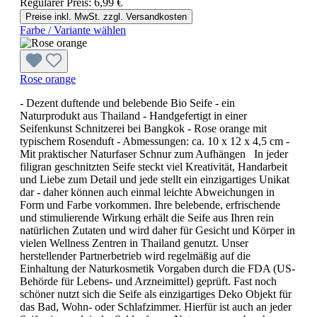
Regulärer Preis:
6,99 €
Preise inkl. MwSt. zzgl. Versandkosten
Farbe / Variante wählen
Rose orange
- Dezent duftende und belebende Bio Seife - ein
Naturprodukt aus Thailand - Handgefertigt in einer
Seifenkunst Schnitzerei bei Bangkok - Rose orange mit
typischem Rosenduft - Abmessungen: ca. 10 x 12 x 4,5 cm -
Mit praktischer Naturfaser Schnur zum Aufhängen In jeder
filigran geschnitzten Seife steckt viel Kreativität, Handarbeit
und Liebe zum Detail und jede stellt ein einzigartiges Unikat
dar - daher können auch einmal leichte Abweichungen in
Form und Farbe vorkommen. Ihre belebende, erfrischende
und stimulierende Wirkung erhält die Seife aus Ihren rein
natürlichen Zutaten und wird daher für Gesicht und Körper in
vielen Wellness Zentren in Thailand genutzt. Unser
herstellender Partnerbetrieb wird regelmäßig auf die
Einhaltung der Naturkosmetik Vorgaben durch die FDA (US-
Behörde für Lebens- und Arzneimittel) geprüft. Fast noch
schöner nutzt sich die Seife als einzigartiges Deko Objekt für
das Bad, Wohn- oder Schlafzimmer. Hierfür ist auch an jeder