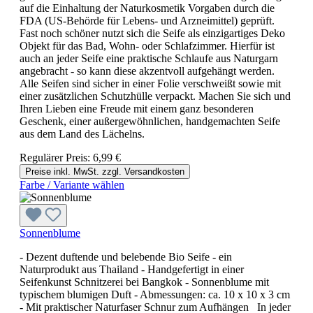
auf die Einhaltung der Naturkosmetik Vorgaben durch die
FDA (US-Behörde für Lebens- und Arzneimittel) geprüft.
Fast noch schöner nutzt sich die Seife als einzigartiges Deko
Objekt für das Bad, Wohn- oder Schlafzimmer. Hierfür ist
auch an jeder Seife eine praktische Schlaufe aus Naturgarn
angebracht - so kann diese akzentvoll aufgehängt werden.
Alle Seifen sind sicher in einer Folie verschweißt sowie mit
einer zusätzlichen Schutzhülle verpackt. Machen Sie sich und
Ihren Lieben eine Freude mit einem ganz besonderen
Geschenk, einer außergewöhnlichen, handgemachten Seife
aus dem Land des Lächelns.
Regulärer Preis:
6,99 €
Preise inkl. MwSt. zzgl. Versandkosten
Farbe / Variante wählen
Sonnenblume
- Dezent duftende und belebende Bio Seife - ein
Naturprodukt aus Thailand - Handgefertigt in einer
Seifenkunst Schnitzerei bei Bangkok - Sonnenblume mit
typischem blumigen Duft - Abmessungen: ca. 10 x 10 x 3 cm
- Mit praktischer Naturfaser Schnur zum Aufhängen In jeder