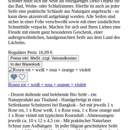
schöner nutzt sich die Seife als einzigartiges Deko Objekt für
das Bad, Wohn- oder Schlafzimmer. Hierfür ist auch an jeder
Seife eine praktische Schlaufe aus Naturgarn angebracht - so
kann diese akzentvoll aufgehängt werden. Alle Seifen sind
sicher in einer Folie verschweißt sowie mit einer zusätzlichen
Schutzhülle verpackt. Machen Sie sich und Ihren Lieben eine
Freude mit einem ganz besonderen Geschenk, einer
außergewöhnlichen, handgemachten Seife aus dem Land des
Lächelns.
Regulärer Preis:
16,99 €
Preise inkl. MwSt. zzgl. Versandkosten
In den Warenkorb
Rosen rot + weiß + rosa + orange + violett
- Dezent duftende und belebende Bio Seife - ein
Naturprodukt aus Thailand - Handgefertigt in einer
Seifenkunst Schnitzerei bei Bangkok - Set mit jeweils 1 x
Rose rot, 1 x Rose weiß, 1 x Rose rosa, 1 x Rose orange und
1 x Rose violett mit typischem Rosenduft - Abmessungen:
jeweils ca. 10 x 12 x 4,5 cm - Mit praktischer Naturfaser
Schnur zum Aufhängen In jeder filigran geschnitzten Seife