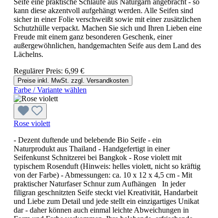
Seife eine praktische Schlaufe aus Naturgarn angebracht - so
kann diese akzentvoll aufgehängt werden. Alle Seifen sind
sicher in einer Folie verschweißt sowie mit einer zusätzlichen
Schutzhülle verpackt. Machen Sie sich und Ihren Lieben eine
Freude mit einem ganz besonderen Geschenk, einer
außergewöhnlichen, handgemachten Seife aus dem Land des
Lächelns.
Regulärer Preis:
6,99 €
Preise inkl. MwSt. zzgl. Versandkosten
Farbe / Variante wählen
Rose violett
- Dezent duftende und belebende Bio Seife - ein
Naturprodukt aus Thailand - Handgefertigt in einer
Seifenkunst Schnitzerei bei Bangkok - Rose violett mit
typischem Rosenduft (Hinweis: helles violett, nicht so kräftig
von der Farbe) - Abmessungen: ca. 10 x 12 x 4,5 cm - Mit
praktischer Naturfaser Schnur zum Aufhängen In jeder
filigran geschnitzten Seife steckt viel Kreativität, Handarbeit
und Liebe zum Detail und jede stellt ein einzigartiges Unikat
dar - daher können auch einmal leichte Abweichungen in