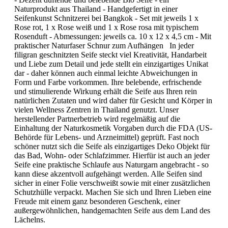
Naturprodukt aus Thailand - Handgefertigt in einer
Seifenkunst Schnitzerei bei Bangkok - Set mit jeweils 1 x
Rose rot, 1 x Rose weiß und 1 x Rose rosa mit typischem
Rosenduft - Abmessungen: jeweils ca. 10 x 12 x 4,5 cm - Mit
praktischer Naturfaser Schnur zum Aufhängen In jeder
filigran geschnitzten Seife steckt viel Kreativität, Handarbeit
und Liebe zum Detail und jede stellt ein einzigartiges Unikat
dar - daher können auch einmal leichte Abweichungen in
Form und Farbe vorkommen. Ihre belebende, erfrischende
und stimulierende Wirkung erhält die Seife aus Ihren rein
natürlichen Zutaten und wird daher für Gesicht und Körper in
vielen Wellness Zentren in Thailand genutzt. Unser
herstellender Partnerbetrieb wird regelmäßig auf die
Einhaltung der Naturkosmetik Vorgaben durch die FDA (US-
Behörde für Lebens- und Arzneimittel) geprüft. Fast noch
schöner nutzt sich die Seife als einzigartiges Deko Objekt für
das Bad, Wohn- oder Schlafzimmer. Hierfür ist auch an jeder
Seife eine praktische Schlaufe aus Naturgarn angebracht - so
kann diese akzentvoll aufgehängt werden. Alle Seifen sind
sicher in einer Folie verschweißt sowie mit einer zusätzlichen
Schutzhülle verpackt. Machen Sie sich und Ihren Lieben eine
Freude mit einem ganz besonderen Geschenk, einer
außergewöhnlichen, handgemachten Seife aus dem Land des
Lächelns.