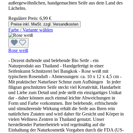
außergewöhnlichen, handgemachten Seife aus dem Land des
Lächelns.
Regulärer Preis:
6,99 €
Preise inkl. MwSt. zzgl. Versandkosten
Farbe / Variante wählen
Rose weiß
- Dezent duftende und belebende Bio Seife - ein
Naturprodukt aus Thailand - Handgefertigt in einer
Seifenkunst Schnitzerei bei Bangkok - Rose weiß mit
typischem Rosenduft - Abmessungen: ca. 10 x 12 x 4,5 cm -
Mit praktischer Naturfaser Schnur zum Aufhängen In jeder
filigran geschnitzten Seife steckt viel Kreativität, Handarbeit
und Liebe zum Detail und jede stellt ein einzigartiges Unikat
dar - daher können auch einmal leichte Abweichungen in
Form und Farbe vorkommen. Ihre belebende, erfrischende
und stimulierende Wirkung erhält die Seife aus Ihren rein
natürlichen Zutaten und wird daher für Gesicht und Körper in
vielen Wellness Zentren in Thailand genutzt. Unser
herstellender Partnerbetrieb wird regelmäßig auf die
Einhaltung der Naturkosmetik Vorgaben durch die FDA (US-