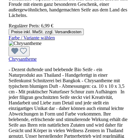
Freude mit einem ganz besonderen Geschenk, einer
außergewöhnlichen, handgemachten Seife aus dem Land des
Lächelns.
Regulärer Preis:
6,99 €
Preise inkl. MwSt. zzgl. Versandkosten
Farbe / Variante wählen
Chrysantheme
- Dezent duftende und belebende Bio Seife - ein
Naturprodukt aus Thailand - Handgefertigt in einer
Seifenkunst Schnitzerei bei Bangkok - Chrysantheme mit
typischem blumigen Duft - Abmessungen: ca. 10 x 10 x 3,5
cm - Mit praktischer Naturfaser Schnur zum Aufhängen In
jeder filigran geschnitzten Seife steckt viel Kreativität,
Handarbeit und Liebe zum Detail und jede stellt ein
einzigartiges Unikat dar - daher können auch einmal leichte
Abweichungen in Form und Farbe vorkommen. Ihre
belebende, erfrischende und stimulierende Wirkung erhält die
Seife aus Ihren rein natürlichen Zutaten und wird daher für
Gesicht und Körper in vielen Wellness Zentren in Thailand
genutzt. Unser herstellender Partnerbetrieb wird regelmäßig