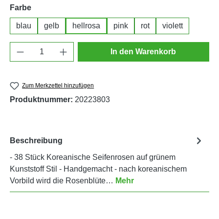
auswählen
Farbe
blau
gelb
hellrosa
pink
rot
violett
Produkt Anzahl: Gib den gewünschten Wert e
In den Warenkorb
Zum Merkzettel hinzufügen
Produktnummer:
20223803
Beschreibung
- 38 Stück Koreanische Seifenrosen auf grünem
Kunststoff Stil - Handgemacht - nach koreanischem
Vorbild wird die Rosenblüte…
Mehr