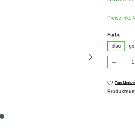
Preise inkl.
auswä
Farbe
blau
ge
Produkt 
Zum Merkzet
Produktnu