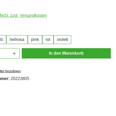
 MwSt. zzgl. Versandkosten
hlen
lb
hellrosa
pink
rot
violett
Anzahl: Gib den gewünschten Wert ein oder
In den Warenkorb
tel hinzufügen
mmer:
20223805