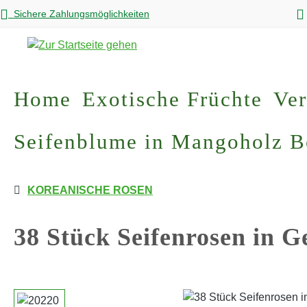
Sichere Zahlungsmöglichkeiten
m Hauptinhalt springen
Zur Suche springen
Zur Hauptnavigation springen
Home
Exotische Früchte
Ver
Seifenblume in Mangoholz 
KOREANISCHE ROSEN
38 Stück Seifenrosen in 
Bildergalerie überspringen