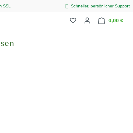
ch SSL
Schneller, persönlicher Support
0,00 €
Ware
osen
eis: