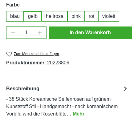
auswählen
Farbe
blau
gelb
hellrosa
pink
rot
violett
Produkt Anzahl: Gib den gewünschten Wert e
In den Warenkorb
Zum Merkzettel hinzufügen
Produktnummer:
20223806
Beschreibung
- 38 Stück Koreanische Seifenrosen auf grünem
Kunststoff Stil - Handgemacht - nach koreanischem
Vorbild wird die Rosenblüte…
Mehr