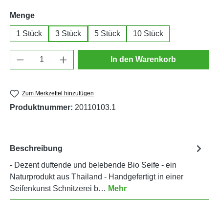
auswählen
Menge
1 Stück
3 Stück
5 Stück
10 Stück
Produkt Anzahl: Gib den gewünschten Wert e
In den Warenkorb
Zum Merkzettel hinzufügen
Produktnummer:
20110103.1
Beschreibung
- Dezent duftende und belebende Bio Seife - ein
Naturprodukt aus Thailand - Handgefertigt in einer
Seifenkunst Schnitzerei b…
Mehr