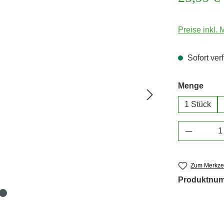
Preise inkl.
Sofort verf
ausw
Menge
1 Stück
Produkt 
Zum Merkzet
Produktnu