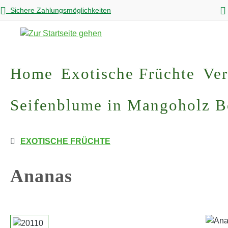
Sichere Zahlungsmöglichkeiten
m Hauptinhalt springen
Zur Suche springen
Zur Hauptnavigation springen
Home
Exotische Früchte
Ver
Seifenblume in Mangoholz 
EXOTISCHE FRÜCHTE
Ananas
Bildergalerie überspringen