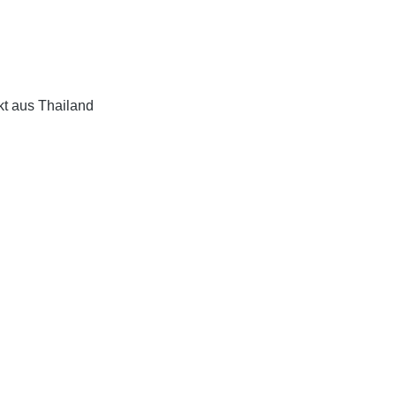
"
kt aus Thailand