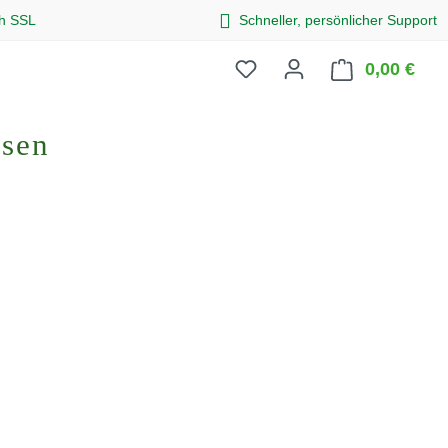
ch SSL
Schneller, persönlicher Support
0,00 €
Ware
osen
eis: