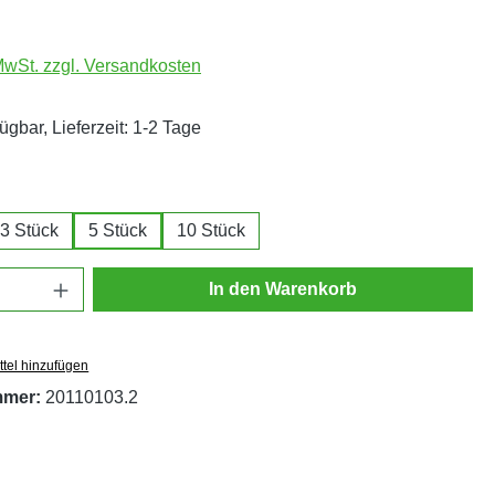
 MwSt. zzgl. Versandkosten
ügbar, Lieferzeit: 1-2 Tage
ählen
3 Stück
5 Stück
10 Stück
Anzahl: Gib den gewünschten Wert ein oder
In den Warenkorb
tel hinzufügen
mmer:
20110103.2