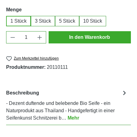
auswählen
Menge
1 Stück
3 Stück
5 Stück
10 Stück
Produkt Anzahl: Gib den gewünschten Wert e
In den Warenkorb
Zum Merkzettel hinzufügen
Produktnummer:
20110111
Beschreibung
- Dezent duftende und belebende Bio Seife - ein
Naturprodukt aus Thailand - Handgefertigt in einer
Seifenkunst Schnitzerei b…
Mehr