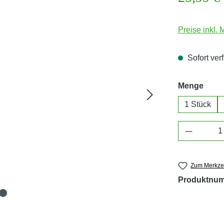
Preise inkl.
Sofort verf
ausw
Menge
1 Stück
Produkt 
Zum Merkzet
Produktnu