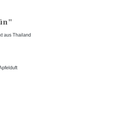
rün"
kt aus Thailand
Apfelduft