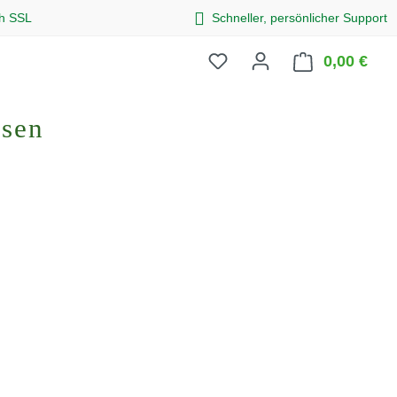
ch SSL
Schneller, persönlicher Support
0,00 €
Ware
osen
eis: