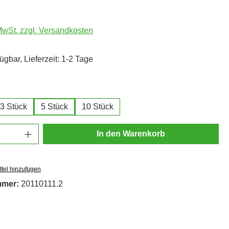
 MwSt. zzgl. Versandkosten
ügbar, Lieferzeit: 1-2 Tage
ählen
3 Stück
5 Stück
10 Stück
Anzahl: Gib den gewünschten Wert ein oder
In den Warenkorb
tel hinzufügen
mmer:
20110111.2