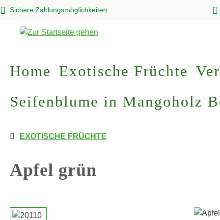
Sichere Zahlungsmöglichkeiten
m Hauptinhalt springen
Zur Suche springen
Zur Hauptnavigation springen
Home
Exotische Früchte
Ver
Seifenblume in Mangoholz 
EXOTISCHE FRÜCHTE
Apfel grün
Bildergalerie überspringen