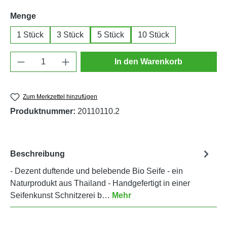
auswählen
Menge
1 Stück
3 Stück
5 Stück
10 Stück
Produkt Anzahl: Gib den gewünschten Wert e
In den Warenkorb
Zum Merkzettel hinzufügen
Produktnummer:
20110110.2
Beschreibung
- Dezent duftende und belebende Bio Seife - ein
Naturprodukt aus Thailand - Handgefertigt in einer
Seifenkunst Schnitzerei b…
Mehr