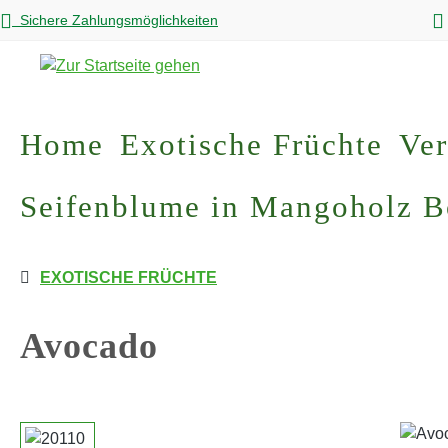
Sichere Zahlungsmöglichkeiten
m Hauptinhalt springen
Zur Suche springen
Zur Hauptnavigation springen
Home
Exotische Früchte
Ver
Seifenblume in Mangoholz 
EXOTISCHE FRÜCHTE
Avocado
Bildergalerie überspringen