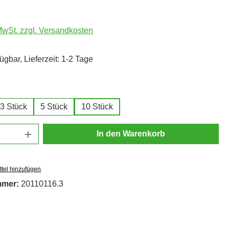
 MwSt. zzgl. Versandkosten
ügbar, Lieferzeit: 1-2 Tage
ählen
3 Stück
5 Stück
10 Stück
Anzahl: Gib den gewünschten Wert ein oder
In den Warenkorb
tel hinzufügen
mmer:
20110116.3