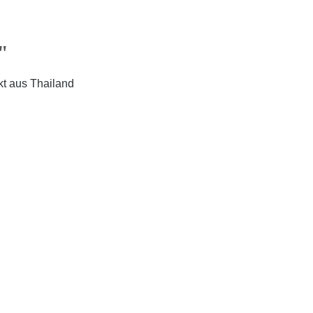
"
kt aus Thailand