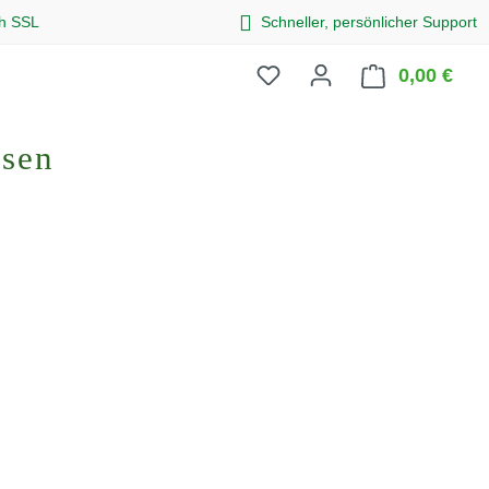
ch SSL
Schneller, persönlicher Support
0,00 €
Ware
osen
eis: