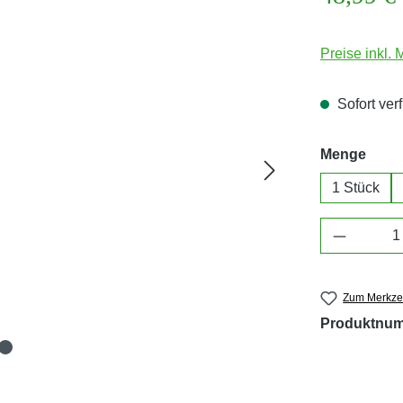
Preise inkl.
Sofort verf
ausw
Menge
1 Stück
Produkt 
Zum Merkzet
Produktnu