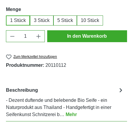
auswählen
Menge
1 Stück
3 Stück
5 Stück
10 Stück
Produkt Anzahl: Gib den gewünschten Wert e
In den Warenkorb
Zum Merkzettel hinzufügen
Produktnummer:
20110112
Beschreibung
- Dezent duftende und belebende Bio Seife - ein
Naturprodukt aus Thailand - Handgefertigt in einer
Seifenkunst Schnitzerei b…
Mehr