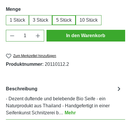
auswählen
Menge
1 Stück
3 Stück
5 Stück
10 Stück
Produkt Anzahl: Gib den gewünschten Wert e
In den Warenkorb
Zum Merkzettel hinzufügen
Produktnummer:
20110112.2
Beschreibung
- Dezent duftende und belebende Bio Seife - ein
Naturprodukt aus Thailand - Handgefertigt in einer
Seifenkunst Schnitzerei b…
Mehr