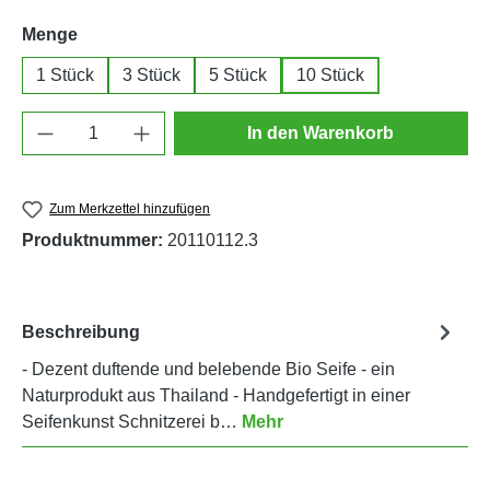
auswählen
Menge
1 Stück
3 Stück
5 Stück
10 Stück
Produkt Anzahl: Gib den gewünschten Wert e
In den Warenkorb
Zum Merkzettel hinzufügen
Produktnummer:
20110112.3
Beschreibung
- Dezent duftende und belebende Bio Seife - ein
Naturprodukt aus Thailand - Handgefertigt in einer
Seifenkunst Schnitzerei b…
Mehr