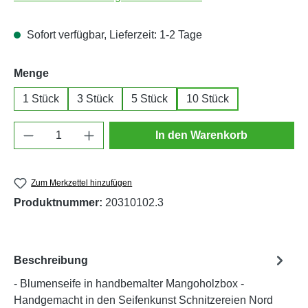
Sofort verfügbar, Lieferzeit: 1-2 Tage
auswählen
Menge
1 Stück
3 Stück
5 Stück
10 Stück
Produkt Anzahl: Gib den gewünschten Wert e
In den Warenkorb
Zum Merkzettel hinzufügen
Produktnummer:
20310102.3
Beschreibung
- Blumenseife in handbemalter Mangoholzbox -
Handgemacht in den Seifenkunst Schnitzereien Nord