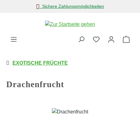
Sichere Zahlungsmöglichkeiten
Zum Hauptinhalt springen
Ware
EXOTISCHE FRÜCHTE
Drachenfrucht
Bildergalerie überspringen