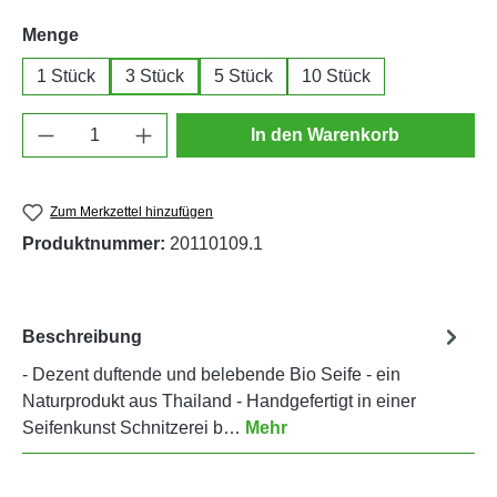
auswählen
Menge
1 Stück
3 Stück
5 Stück
10 Stück
Produkt Anzahl: Gib den gewünschten Wert e
In den Warenkorb
Zum Merkzettel hinzufügen
Produktnummer:
20110109.1
Beschreibung
- Dezent duftende und belebende Bio Seife - ein
Naturprodukt aus Thailand - Handgefertigt in einer
Seifenkunst Schnitzerei b…
Mehr