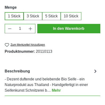
auswählen
Menge
1 Stück
3 Stück
5 Stück
10 Stück
Produkt Anzahl: Gib den gewünschten Wert e
In den Warenkorb
Zum Merkzettel hinzufügen
Produktnummer:
20110113
Beschreibung
- Dezent duftende und belebende Bio Seife - ein
Naturprodukt aus Thailand - Handgefertigt in einer
Seifenkunst Schnitzerei b…
Mehr