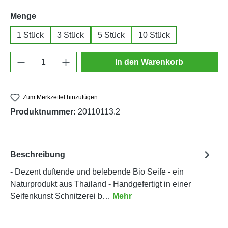
auswählen
Menge
1 Stück
3 Stück
5 Stück
10 Stück
Produkt Anzahl: Gib den gewünschten Wert e
In den Warenkorb
Zum Merkzettel hinzufügen
Produktnummer:
20110113.2
Beschreibung
- Dezent duftende und belebende Bio Seife - ein
Naturprodukt aus Thailand - Handgefertigt in einer
Seifenkunst Schnitzerei b…
Mehr