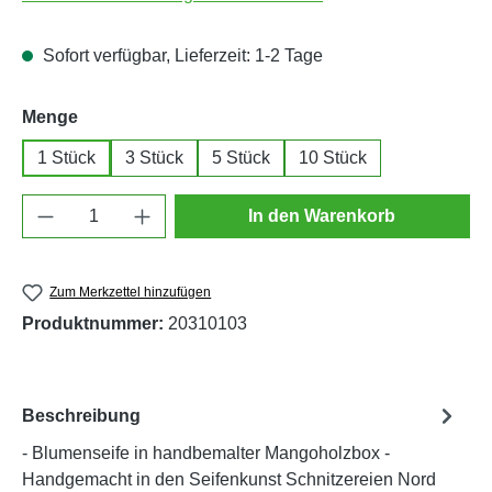
Sofort verfügbar, Lieferzeit: 1-2 Tage
auswählen
Menge
1 Stück
3 Stück
5 Stück
10 Stück
Produkt Anzahl: Gib den gewünschten Wert e
In den Warenkorb
Zum Merkzettel hinzufügen
Produktnummer:
20310103
Beschreibung
- Blumenseife in handbemalter Mangoholzbox -
Handgemacht in den Seifenkunst Schnitzereien Nord