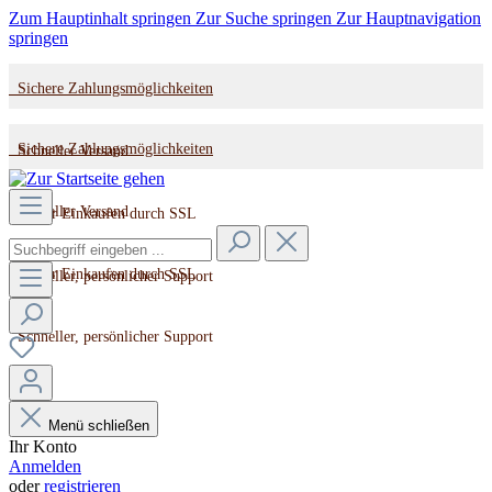
Zum Hauptinhalt springen
Zur Suche springen
Zur Hauptnavigation
springen
Sichere Zahlungsmöglichkeiten
Sichere Zahlungsmöglichkeiten
Schneller Versand
Schneller Versand
Sicher Einkaufen durch SSL
Sicher Einkaufen durch SSL
Schneller, persönlicher Support
Schneller, persönlicher Support
Menü schließen
Ihr Konto
Anmelden
oder
registrieren