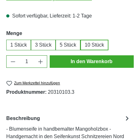
Sofort verfügbar, Lieferzeit: 1-2 Tage
auswählen
Menge
1 Stück
3 Stück
5 Stück
10 Stück
Produkt Anzahl: Gib den gewünschten Wert e
In den Warenkorb
Zum Merkzettel hinzufügen
Produktnummer:
20310103.3
Beschreibung
- Blumenseife in handbemalter Mangoholzbox -
Handgemacht in den Seifenkunst Schnitzereien Nord