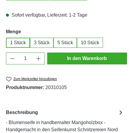
Sofort verfügbar, Lieferzeit: 1-2 Tage
auswählen
Menge
1 Stück
3 Stück
5 Stück
10 Stück
Produkt Anzahl: Gib den gewünschten Wert e
In den Warenkorb
Zum Merkzettel hinzufügen
Produktnummer:
20310105
Beschreibung
- Blumenseife in handbemalter Mangoholzbox -
Handgemacht in den Seifenkunst Schnitzereien Nord