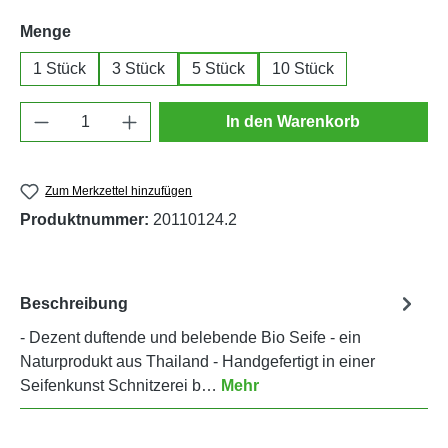
auswählen
Menge
1 Stück
3 Stück
5 Stück
10 Stück
Produkt Anzahl: Gib den gewünschten Wert e
In den Warenkorb
Zum Merkzettel hinzufügen
Produktnummer:
20110124.2
Beschreibung
- Dezent duftende und belebende Bio Seife - ein
Naturprodukt aus Thailand - Handgefertigt in einer
Seifenkunst Schnitzerei b…
Mehr