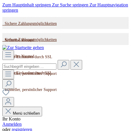
Zum Hauptinhalt springen
Zur Suche springen
Zur Hauptnavigation
springen
Sichere Zahlungsmöglichkeiten
Sichere Zahlungsmöglichkeiten
Schneller Versand
Schneller Versand
Sicher Einkaufen durch SSL
Sicher Einkaufen durch SSL
Schneller, persönlicher Support
Schneller, persönlicher Support
Menü schließen
Ihr Konto
Anmelden
oder
registrieren