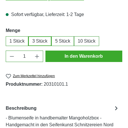
Sofort verfügbar, Lieferzeit: 1-2 Tage
auswählen
Menge
1 Stück
3 Stück
5 Stück
10 Stück
Produkt Anzahl: Gib den gewünschten Wert e
In den Warenkorb
Zum Merkzettel hinzufügen
Produktnummer:
20310101.1
Beschreibung
- Blumenseife in handbemalter Mangoholzbox -
Handgemacht in den Seifenkunst Schnitzereien Nord