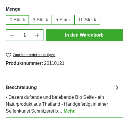
auswählen
Menge
1 Stück
3 Stück
5 Stück
10 Stück
Produkt Anzahl: Gib den gewünschten Wert e
In den Warenkorb
Zum Merkzettel hinzufügen
Produktnummer:
20110121
Beschreibung
- Dezent duftende und belebende Bio Seife - ein
Naturprodukt aus Thailand - Handgefertigt in einer
Seifenkunst Schnitzerei b…
Mehr