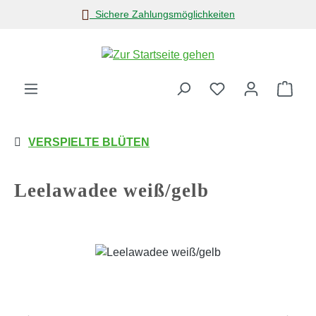
Sichere Zahlungsmöglichkeiten
Zum Hauptinhalt springen
Ware
VERSPIELTE BLÜTEN
Leelawadee weiß/gelb
Bildergalerie überspringen