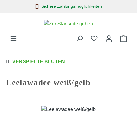
Sichere Zahlungsmöglichkeiten
Zum Hauptinhalt springen
Ware
VERSPIELTE BLÜTEN
Leelawadee weiß/gelb
Bildergalerie überspringen