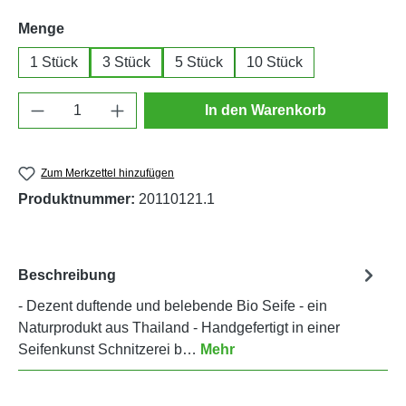
auswählen
Menge
1 Stück
3 Stück
5 Stück
10 Stück
Produkt Anzahl: Gib den gewünschten Wert e
In den Warenkorb
Zum Merkzettel hinzufügen
Produktnummer:
20110121.1
Beschreibung
- Dezent duftende und belebende Bio Seife - ein
Naturprodukt aus Thailand - Handgefertigt in einer
Seifenkunst Schnitzerei b…
Mehr