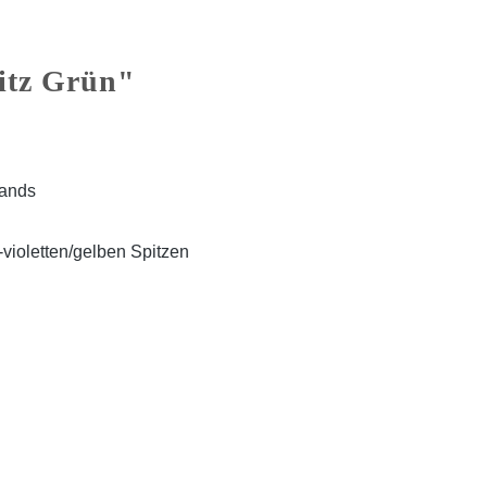
itz Grün"
lands
ß-violetten/gelben Spitzen