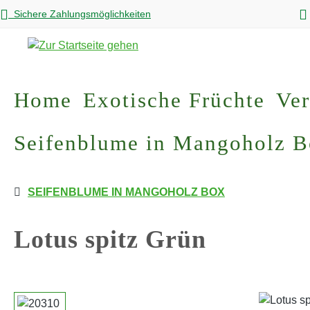
Sichere Zahlungsmöglichkeiten
m Hauptinhalt springen
Zur Suche springen
Zur Hauptnavigation springen
Home
Exotische Früchte
Ver
Seifenblume in Mangoholz 
SEIFENBLUME IN MANGOHOLZ BOX
Lotus spitz Grün
Bildergalerie überspringen