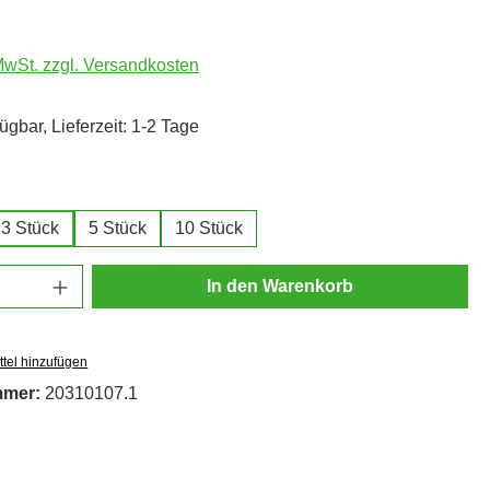
 MwSt. zzgl. Versandkosten
ügbar, Lieferzeit: 1-2 Tage
ählen
3 Stück
5 Stück
10 Stück
Anzahl: Gib den gewünschten Wert ein oder
In den Warenkorb
tel hinzufügen
mmer:
20310107.1