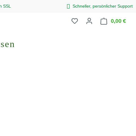
ch SSL
Schneller, persönlicher Support
0,00 €
Ware
osen
eis: