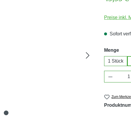
Preise inkl.
Sofort verf
ausw
Menge
1 Stück
Produkt 
Zum Merkzet
Produktnu