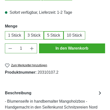
Sofort verfügbar, Lieferzeit: 1-2 Tage
auswählen
Menge
1 Stück
3 Stück
5 Stück
10 Stück
Produkt Anzahl: Gib den gewünschten Wert e
In den Warenkorb
Zum Merkzettel hinzufügen
Produktnummer:
20310107.2
Beschreibung
- Blumenseife in handbemalter Mangoholzbox -
Handgemacht in den Seifenkunst Schnitzereien Nord