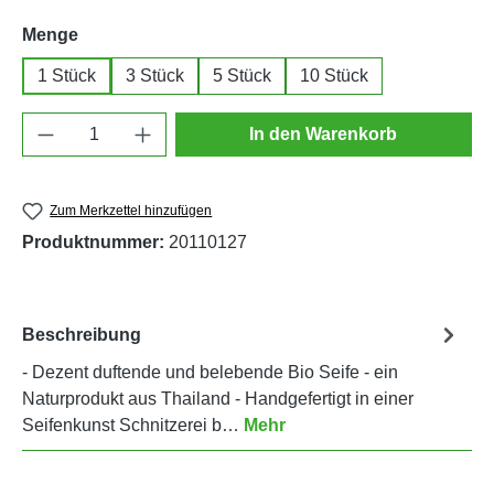
auswählen
Menge
1 Stück
3 Stück
5 Stück
10 Stück
Produkt Anzahl: Gib den gewünschten Wert e
In den Warenkorb
Zum Merkzettel hinzufügen
Produktnummer:
20110127
Beschreibung
- Dezent duftende und belebende Bio Seife - ein
Naturprodukt aus Thailand - Handgefertigt in einer
Seifenkunst Schnitzerei b…
Mehr