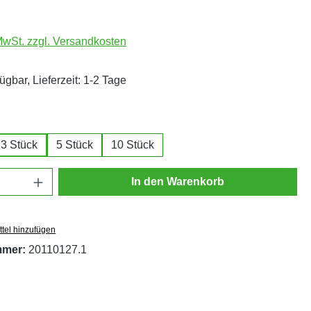
 MwSt. zzgl. Versandkosten
ügbar, Lieferzeit: 1-2 Tage
ählen
3 Stück
5 Stück
10 Stück
Anzahl: Gib den gewünschten Wert ein oder
In den Warenkorb
tel hinzufügen
mmer:
20110127.1