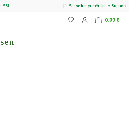
ch SSL
Schneller, persönlicher Support
0,00 €
Ware
osen
eis: