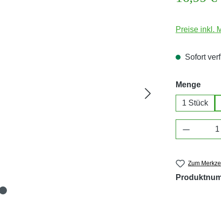
Preise inkl.
Sofort verf
ausw
Menge
1 Stück
Produkt 
Zum Merkzet
Produktnu