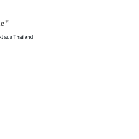
te"
kt aus Thailand