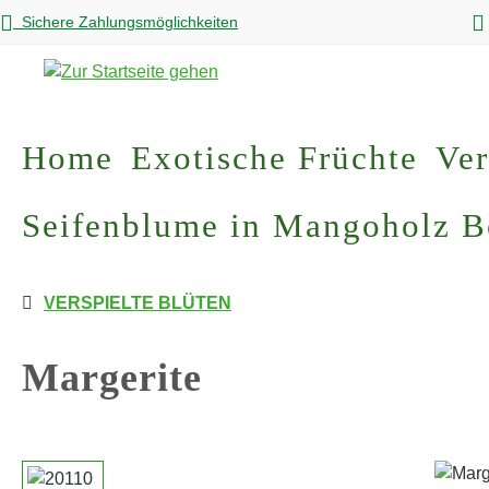
Sichere Zahlungsmöglichkeiten
m Hauptinhalt springen
Zur Suche springen
Zur Hauptnavigation springen
Home
Exotische Früchte
Ver
Seifenblume in Mangoholz 
VERSPIELTE BLÜTEN
Margerite
Bildergalerie überspringen