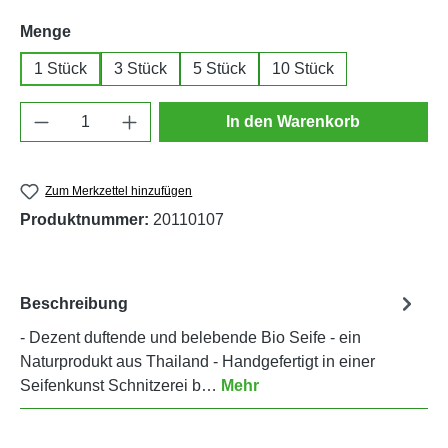
auswählen
Menge
1 Stück
3 Stück
5 Stück
10 Stück
Produkt Anzahl: Gib den gewünschten Wert e
In den Warenkorb
Zum Merkzettel hinzufügen
Produktnummer:
20110107
Beschreibung
- Dezent duftende und belebende Bio Seife - ein
Naturprodukt aus Thailand - Handgefertigt in einer
Seifenkunst Schnitzerei b…
Mehr