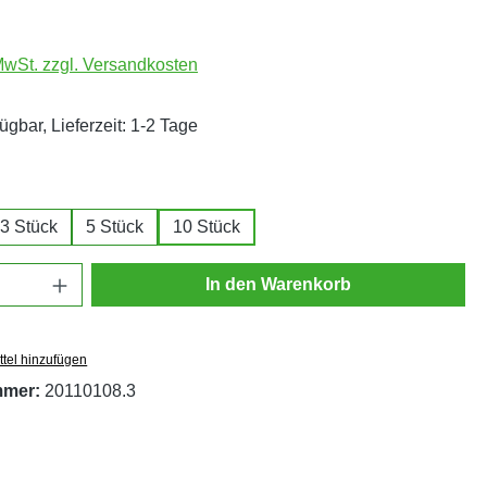
 MwSt. zzgl. Versandkosten
ügbar, Lieferzeit: 1-2 Tage
ählen
3 Stück
5 Stück
10 Stück
Anzahl: Gib den gewünschten Wert ein oder
In den Warenkorb
tel hinzufügen
mmer:
20110108.3