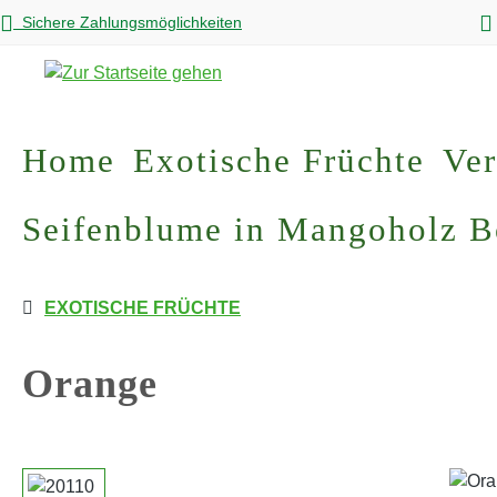
Sichere Zahlungsmöglichkeiten
m Hauptinhalt springen
Zur Suche springen
Zur Hauptnavigation springen
Home
Exotische Früchte
Ver
Seifenblume in Mangoholz 
EXOTISCHE FRÜCHTE
Orange
Bildergalerie überspringen