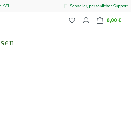
ch SSL
Schneller, persönlicher Support
0,00 €
Ware
osen
eis: