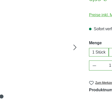
Preise inkl.
Sofort verf
ausw
Menge
1 Stück
Produkt 
Zum Merkzet
Produktnu