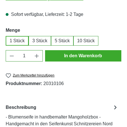
Sofort verfügbar, Lieferzeit: 1-2 Tage
auswählen
Menge
1 Stück
3 Stück
5 Stück
10 Stück
Produkt Anzahl: Gib den gewünschten Wert e
In den Warenkorb
Zum Merkzettel hinzufügen
Produktnummer:
20310106
Beschreibung
- Blumenseife in handbemalter Mangoholzbox -
Handgemacht in den Seifenkunst Schnitzereien Nord