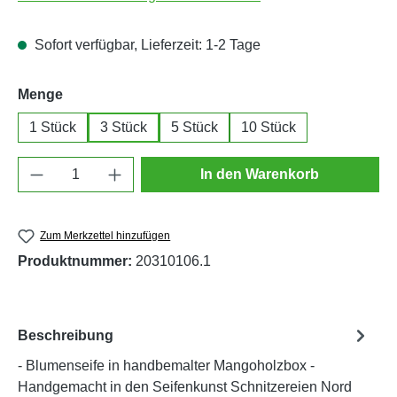
Sofort verfügbar, Lieferzeit: 1-2 Tage
auswählen
Menge
1 Stück
3 Stück
5 Stück
10 Stück
Produkt Anzahl: Gib den gewünschten Wert e
In den Warenkorb
Zum Merkzettel hinzufügen
Produktnummer:
20310106.1
Beschreibung
- Blumenseife in handbemalter Mangoholzbox -
Handgemacht in den Seifenkunst Schnitzereien Nord