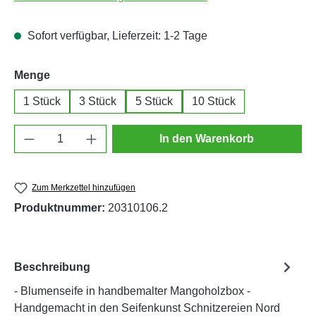
Sofort verfügbar, Lieferzeit: 1-2 Tage
auswählen
Menge
1 Stück
3 Stück
5 Stück
10 Stück
Produkt Anzahl: Gib den gewünschten Wert e
In den Warenkorb
Zum Merkzettel hinzufügen
Produktnummer:
20310106.2
Beschreibung
- Blumenseife in handbemalter Mangoholzbox -
Handgemacht in den Seifenkunst Schnitzereien Nord