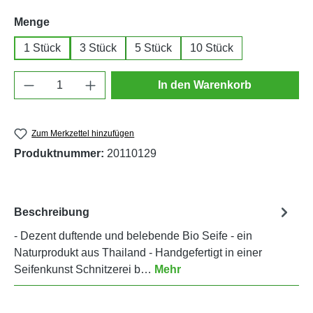
auswählen
Menge
1 Stück
3 Stück
5 Stück
10 Stück
Produkt Anzahl: Gib den gewünschten Wert e
In den Warenkorb
Zum Merkzettel hinzufügen
Produktnummer:
20110129
Beschreibung
- Dezent duftende und belebende Bio Seife - ein
Naturprodukt aus Thailand - Handgefertigt in einer
Seifenkunst Schnitzerei b…
Mehr