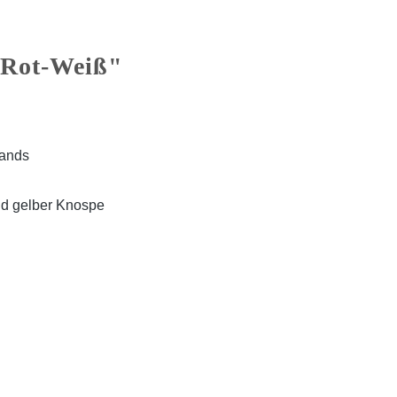
 Rot-Weiß"
lands
und gelber Knospe