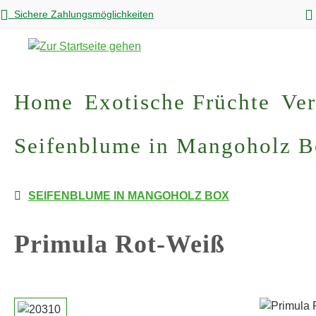
Sichere Zahlungsmöglichkeiten
m Hauptinhalt springen
Zur Suche springen
Zur Hauptnavigation springen
Home
Exotische Früchte
Ver
Seifenblume in Mangoholz 
SEIFENBLUME IN MANGOHOLZ BOX
Primula Rot-Weiß
Bildergalerie überspringen