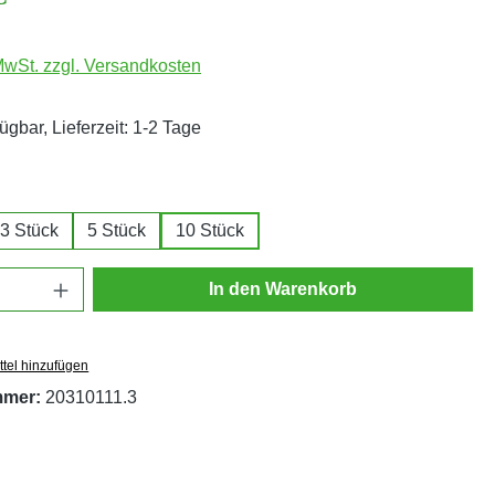
 MwSt. zzgl. Versandkosten
ügbar, Lieferzeit: 1-2 Tage
ählen
3 Stück
5 Stück
10 Stück
Anzahl: Gib den gewünschten Wert ein oder
In den Warenkorb
tel hinzufügen
mmer:
20310111.3