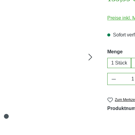
Preise inkl.
Sofort verf
ausw
Menge
1 Stück
Produkt 
Zum Merkzet
Produktnu