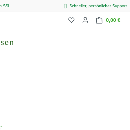
ch SSL
Schneller, persönlicher Support
0,00 €
Ware
osen
eis:
€