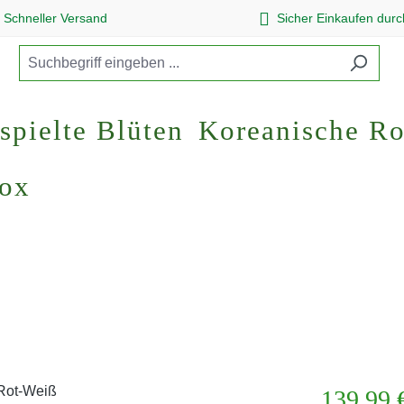
Schneller Versand
Sicher Einkaufen dur
spielte Blüten
Koreanische R
Box
Regulärer Pr
139,99 