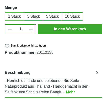
auswählen
Menge
1 Stück
3 Stück
5 Stück
10 Stück
Produkt Anzahl: Gib den gewünschten Wert e
In den Warenkorb
Zum Merkzettel hinzufügen
Produktnummer:
20110133
Beschreibung
- Herrlich duftende und belebende Bio Seife -
Naturprodukt aus Thailand - Handgemacht in den
Seifenkunst Schnitzereien Bangk…
Mehr