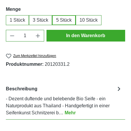
auswählen
Menge
1 Stück
3 Stück
5 Stück
10 Stück
Produkt Anzahl: Gib den gewünschten Wert e
In den Warenkorb
Zum Merkzettel hinzufügen
Produktnummer:
20120331.2
Beschreibung
- Dezent duftende und belebende Bio Seife - ein
Naturprodukt aus Thailand - Handgefertigt in einer
Seifenkunst Schnitzerei b…
Mehr