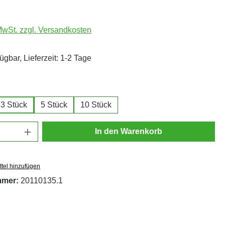
 MwSt. zzgl. Versandkosten
ügbar, Lieferzeit: 1-2 Tage
ählen
3 Stück
5 Stück
10 Stück
Anzahl: Gib den gewünschten Wert ein oder
In den Warenkorb
tel hinzufügen
mmer:
20110135.1