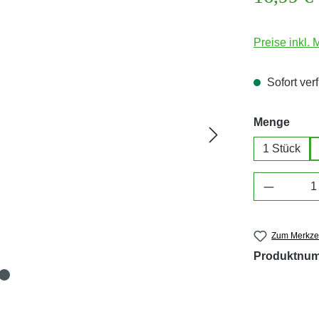
Preise inkl.
Sofort verf
ausw
Menge
1 Stück
Produkt 
Zum Merkzet
Produktnu