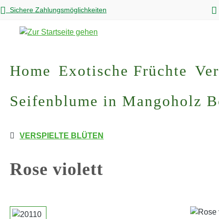
Sichere Zahlungsmöglichkeiten
m Hauptinhalt springen
Zur Suche springen
Zur Hauptnavigation springen
Home
Exotische Früchte
Ver
Seifenblume in Mangoholz 
VERSPIELTE BLÜTEN
Rose violett
Bildergalerie überspringen