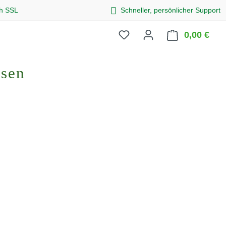
ch SSL
Schneller, persönlicher Support
0,00 €
Ware
osen
eis: