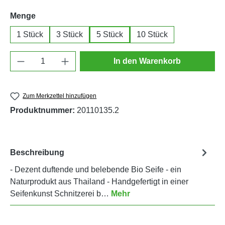
auswählen
Menge
1 Stück
3 Stück
5 Stück
10 Stück
Produkt Anzahl: Gib den gewünschten Wert e
In den Warenkorb
Zum Merkzettel hinzufügen
Produktnummer:
20110135.2
Beschreibung
- Dezent duftende und belebende Bio Seife - ein
Naturprodukt aus Thailand - Handgefertigt in einer
Seifenkunst Schnitzerei b…
Mehr