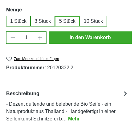
auswählen
Menge
1 Stück
3 Stück
5 Stück
10 Stück
Produkt Anzahl: Gib den gewünschten Wert e
In den Warenkorb
Zum Merkzettel hinzufügen
Produktnummer:
20120332.2
Beschreibung
- Dezent duftende und belebende Bio Seife - ein
Naturprodukt aus Thailand - Handgefertigt in einer
Seifenkunst Schnitzerei b…
Mehr