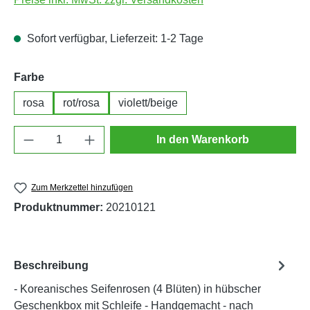
Sofort verfügbar, Lieferzeit: 1-2 Tage
auswählen
Farbe
rosa
rot/rosa
violett/beige
Produkt Anzahl: Gib den gewünschten Wert e
In den Warenkorb
Zum Merkzettel hinzufügen
Produktnummer:
20210121
Beschreibung
- Koreanisches Seifenrosen (4 Blüten) in hübscher
Geschenkbox mit Schleife - Handgemacht - nach