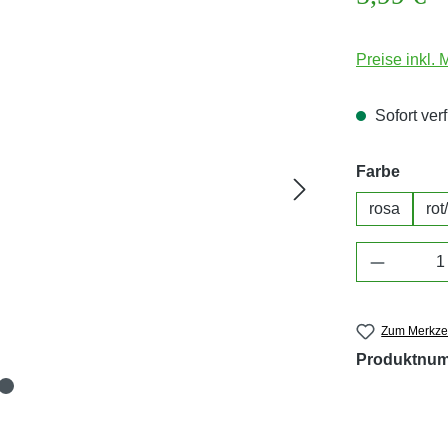
Preise inkl.
Sofort verf
auswä
Farbe
rosa
rot
Produkt 
Zum Merkzet
Produktnu