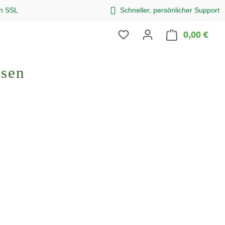
ch SSL
Schneller, persönlicher Support
0,00 €
Ware
osen
eis: