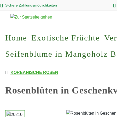
Sichere Zahlungsmöglichkeiten
m Hauptinhalt springen
Zur Suche springen
Zur Hauptnavigation springen
Home
Exotische Früchte
Ver
Seifenblume in Mangoholz 
KOREANISCHE ROSEN
Rosenblüten in Geschenkv
Bildergalerie überspringen