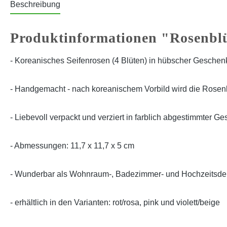
Beschreibung
Produktinformationen "Rosenblü
-
Koreanisches Seifenrosen (4 Blüten) in hübscher Geschenk
-
Handgemacht - nach koreanischem Vorbild wird die Rosenbl
- Liebevoll verpackt und verziert
in farblich abgestimmter Ge
- Abmessungen: 11,7 x 11,7 x 5 cm
-
Wunderbar als Wohnraum-, Badezimmer- und Hochzeitsdek
- erhältlich in den Varianten: rot/rosa, pink und violett/beige