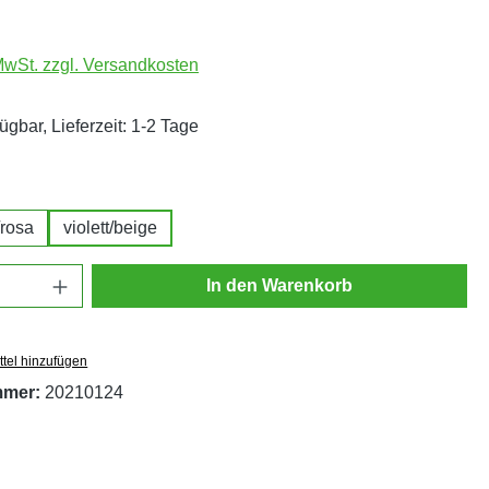
 MwSt. zzgl. Versandkosten
ügbar, Lieferzeit: 1-2 Tage
hlen
/rosa
violett/beige
Anzahl: Gib den gewünschten Wert ein oder
In den Warenkorb
tel hinzufügen
mmer:
20210124