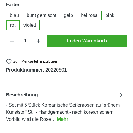
auswählen
Farbe
blau
bunt gemischt
gelb
hellrosa
pink
rot
violett
Produkt Anzahl: Gib den gewünschten Wert e
In den Warenkorb
Zum Merkzettel hinzufügen
Produktnummer:
20220501
Beschreibung
- Set mit 5 Stück Koreanische Seifenrosen auf grünem
Kunststoff Stil - Handgemacht - nach koreanischem
Vorbild wird die Rose…
Mehr