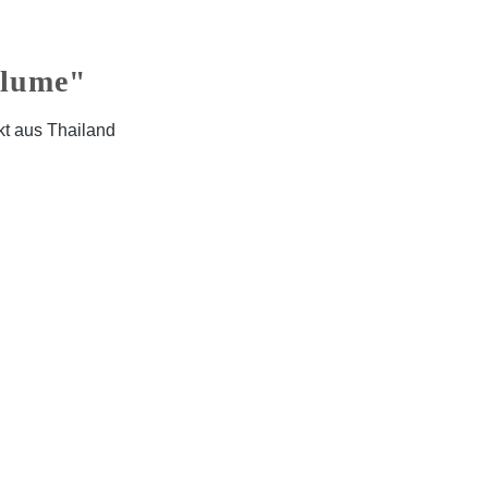
blume"
kt aus Thailand