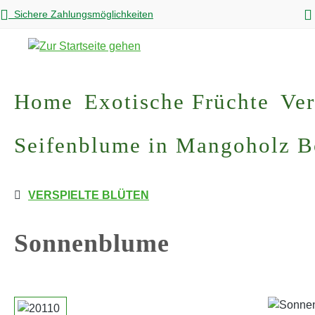
Sichere Zahlungsmöglichkeiten
m Hauptinhalt springen
Zur Suche springen
Zur Hauptnavigation springen
Home
Exotische Früchte
Ver
Seifenblume in Mangoholz 
VERSPIELTE BLÜTEN
Sonnenblume
Bildergalerie überspringen