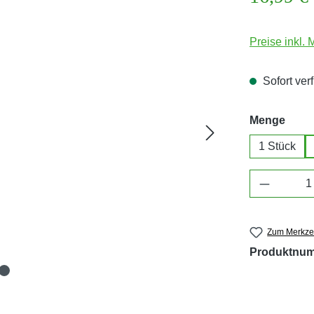
Preise inkl.
Sofort verf
ausw
Menge
1 Stück
Produkt 
Zum Merkzet
Produktnu