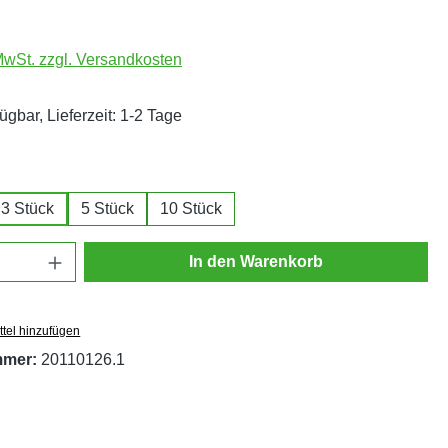
 MwSt. zzgl. Versandkosten
ügbar, Lieferzeit: 1-2 Tage
ählen
3 Stück
5 Stück
10 Stück
Anzahl: Gib den gewünschten Wert ein oder
In den Warenkorb
tel hinzufügen
mmer:
20110126.1