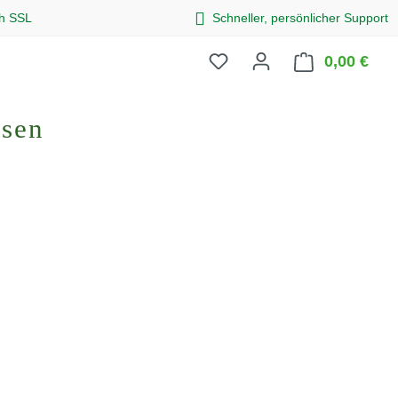
ch SSL
Schneller, persönlicher Support
0,00 €
Ware
osen
eis: