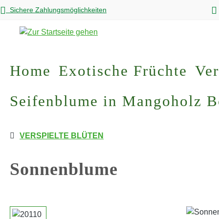
Sichere Zahlungsmöglichkeiten
m Hauptinhalt springen
Zur Suche springen
Zur Hauptnavigation springen
Home
Exotische Früchte
Ver
Seifenblume in Mangoholz 
VERSPIELTE BLÜTEN
Sonnenblume
Bildergalerie überspringen