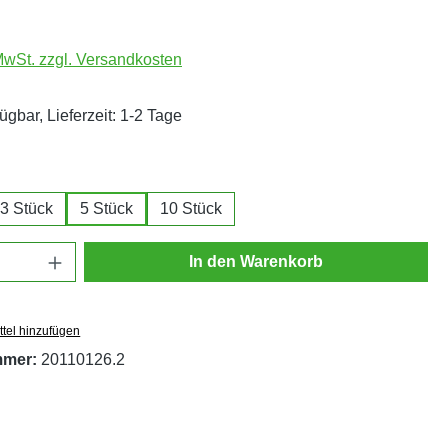
 MwSt. zzgl. Versandkosten
ügbar, Lieferzeit: 1-2 Tage
ählen
3 Stück
5 Stück
10 Stück
Anzahl: Gib den gewünschten Wert ein oder
In den Warenkorb
tel hinzufügen
mmer:
20110126.2