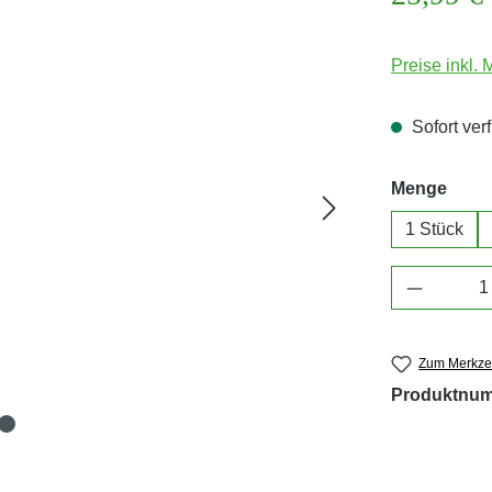
Preise inkl.
Sofort verf
ausw
Menge
1 Stück
Produkt 
Zum Merkzet
Produktnu