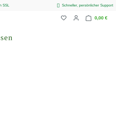
ch SSL
Schneller, persönlicher Support
0,00 €
Ware
osen
eis: