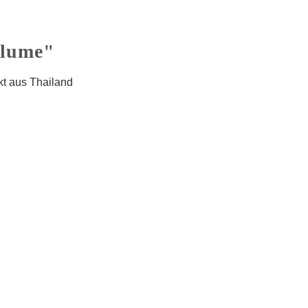
blume"
kt aus Thailand