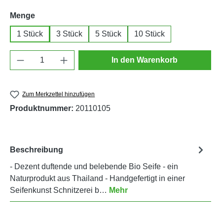
auswählen
Menge
1 Stück
3 Stück
5 Stück
10 Stück
Produkt Anzahl: Gib den gewünschten Wert e
In den Warenkorb
Zum Merkzettel hinzufügen
Produktnummer:
20110105
Beschreibung
- Dezent duftende und belebende Bio Seife - ein
Naturprodukt aus Thailand - Handgefertigt in einer
Seifenkunst Schnitzerei b…
Mehr